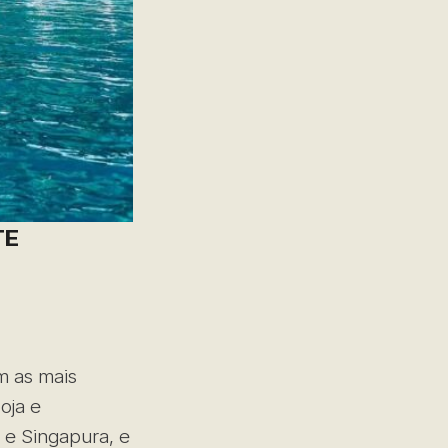
TE
m as mais
oja e
e Singapura, e