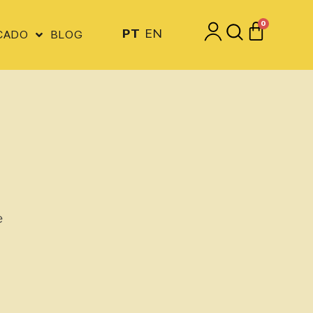
0
PT
EN
CADO
BLOG
e