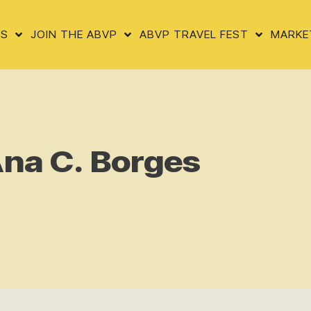
US
JOIN THE ABVP
ABVP TRAVEL FEST
MARKE
Ana C. Borges