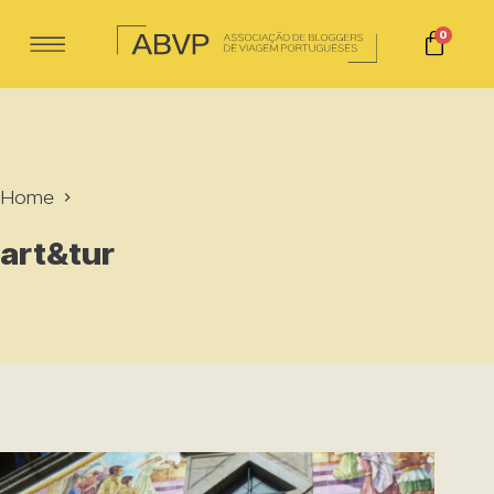
0
Home
art&tur