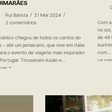
UIMARÃES
Rui Batista
21 Mai 2024
Com a 
2 comentários
no sol
de 48 
úblico chegou de todos os cantos do
ilustr
s – até um jamaicano, que vive em Itália
com…
ara o evento de viagens mais inspirador
Portugal. Trouxeram ilusão e…
Ler mai
 mais