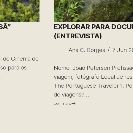
SÃ”
EXPLORAR PARA DOCU
(ENTREVISTA)
Ana C. Borges
7 Jun 
al de Cinema de
so para os
Nome: João Petersen Profissão:
…
viagem, fotógrafo Local de res
The Portuguese Traveler 1. Po
de viagens?…
Ler mais