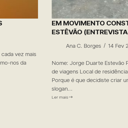
S
EM MOVIMENTO CONST
ESTÊVÃO (ENTREVISTA
Ana C. Borges
14 Fev 
e cada vez mais
rmo-nos da
Nome: Jorge Duarte Estevão Pro
de viagens Local de residência
Porque é que decidiste criar u
slogan…
Ler mais