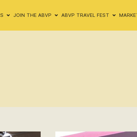
US
JOIN THE ABVP
ABVP TRAVEL FEST
MARKE