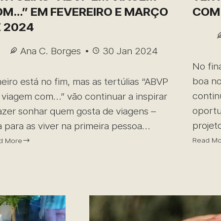
M…” EM FEVEREIRO E MARÇO
COM…
 2024
Ana C. Borges
30 Jan 2024
No fin
boa no
eiro está no fim, mas as tertúlias “ABVP
contin
viagem com…” vão continuar a inspirar
oportu
azer sonhar quem gosta de viagens –
projet
a para as viver na primeira pessoa…
Read Mo
d More