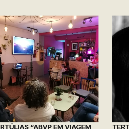
RTÚLIAS “ABVP EM VIAGEM
TERT