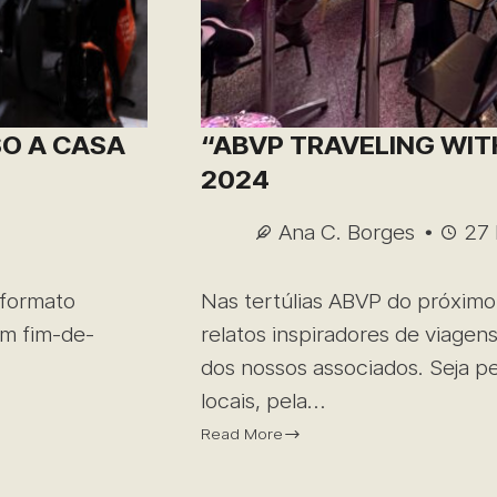
SO A CASA
“ABVP TRAVELING WIT
2024
Ana C. Borges
27
 formato
Nas tertúlias ABVP do próximo
um fim-de-
relatos inspiradores de viagen
dos nossos associados. Seja 
locais, pela…
Read More