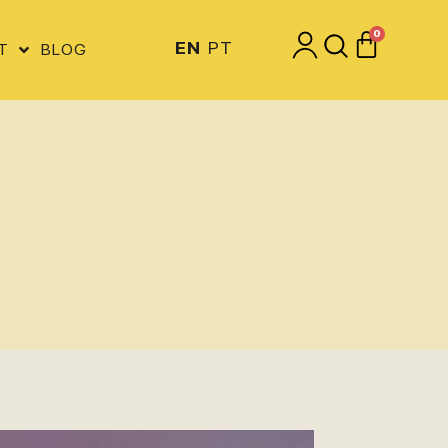
0
EN
PT
T
BLOG